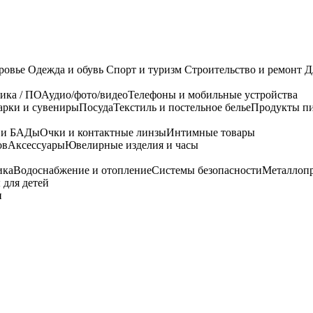
ровье
Одежда и обувь
Спорт и туризм
Строительство и ремонт
Д
ика / ПО
Аудио/фото/видео
Телефоны и мобильные устройства
арки и сувениры
Посуда
Текстиль и постельное белье
Продукты пи
я и БАДы
Очки и контактные линзы
Интимные товары
ов
Аксессуары
Ювелирные изделия и часы
ика
Водоснабжение и отопление
Системы безопасности
Металлоп
 для детей
и