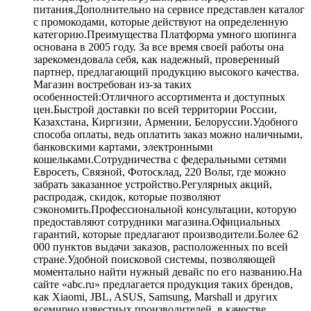
питания.Дополнительно на сервисе представлен каталог
с промокодами, которые действуют на определенную
категорию.Преимущества Платформа умного шопинга
основана в 2005 году. За все время своей работы она
зарекомендовала себя, как надежный, проверенный
партнер, предлагающий продукцию высокого качества.
Магазин востребован из-за таких
особенностей:Отличного ассортимента и доступных
цен.Быстрой доставки по всей территории России,
Казахстана, Киргизии, Армении, Белоруссии.Удобного
способа оплаты, ведь оплатить заказ можно наличными,
банковскими картами, электронными
кошельками.Сотрудничества с федеральными сетями
Евросеть, Связной, Фотосклад, 220 Вольт, где можно
забрать заказанное устройство.Регулярных акций,
распродаж, скидок, которые позволяют
сэкономить.Профессиональной консультации, которую
предоставляют сотрудники магазина.Официальных
гарантий, которые предлагают производители.Более 62
000 пунктов выдачи заказов, расположенных по всей
стране.Удобной поисковой системы, позволяющей
моментально найти нужный девайс по его названию.На
сайте «abc.ru» предлагается продукция таких брендов,
как Xiaomi, JBL, ASUS, Samsung, Marshall и других
всемирно известных производителей, в качестве