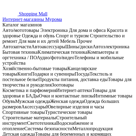
Shopping
Mall
Интернет-магазины Мурома
Каталог магазинов
Авто/мототовары
Электроника
Для дома и офиса
Красота и
здоровье
Одежда и обувь
Спорт и туризм
Строительство и
ремонт
Для мам и их детей
Мебель
Прочее
Автозапчасти
Автоаксессуары
Шины/диски
Автоэлектроника
Бытовая техника
Климатическая техника
Компьютеры и
оргтехника / ПО
Аудио/фото/видео
Телефоны и мобильные
устройства
Хозяйственно-бытовые товары
Канцелярские
товары
Книги
Подарки и сувениры
Посуда
Текстиль и
постельное белье
Продукты питания, доставка еды
Товары для
творчества и рукоделия
Зоотовары
Косметика и парфюмерия
Интернет-аптеки
Товары для
здоровья и БАДы
Очки и контактные линзы
Интимные товары
Обувь
Мужская одежда
Женская одежда
Одежда больших
размеров
Аксессуары
Ювелирные изделия и часы
Спортивные товары
Туристические товары
Строительные материалы
Строительный
инструмент
Светотехника
Водоснабжение и
отопление
Системы безопасности
Металлопродукция
Детская одежда
Товары для беременных и кормящих