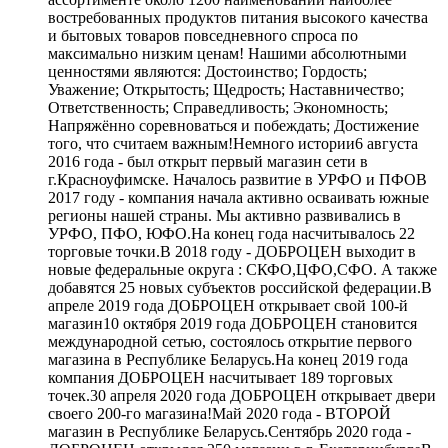
востребованных продуктов питания высокого качества
и бытовых товаров повседневного спроса по
максимально низким ценам! Нашими абсолютными
ценностями являются: Достоинство; Гордость;
Уважение; Открытость; Щедрость; Наставничество;
Ответственность; Справедливость; Экономность;
Напряжённо соревноваться и побеждать; Достижение
того, что считаем важным!Немного истории6 августа
2016 года - был открыт первый магазин сети в
г.Красноуфимске. Началось развитие в УРФО и ПФОВ
2017 году - компания начала активно осваивать южные
регионы нашей страны. Мы активно развивались в
УРФО, ПФО, ЮФО.На конец года насчитывалось 22
торговые точки.В 2018 году - ДОБРОЦЕН выходит в
новые федеральные округа : СКФО,ЦФО,СФО. А также
добавятся 25 новых субъектов российской федерации.В
апреле 2019 года ДОБРОЦЕН открывает свой 100-й
магазин10 октября 2019 года ДОБРОЦЕН становится
международной сетью, состоялось открытие первого
магазина в Республике Беларусь.На конец 2019 года
компания ДОБРОЦЕН насчитывает 189 торговых
точек.30 апреля 2020 года ДОБРОЦЕН открывает двери
своего 200-го магазина!Май 2020 года - ВТОРОЙ
магазин в Республике Беларусь.Сентябрь 2020 года -