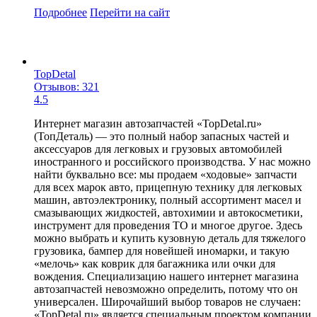
Подробнее
Перейти
на сайт
TopDetal
Отзывов: 321
4.5
Интернет магазин автозапчастей «TopDetal.ru»
(ТопДеталь) — это полный набор запасных частей и
аксессуаров для легковых и грузовых автомобилей
иностранного и российского производства. У нас можно
найти буквально все: мы продаем «ходовые» запчасти
для всех марок авто, прицепную технику для легковых
машин, автоэлектронику, полный ассортимент масел и
смазывающих жидкостей, автохимии и автокосметики,
инструмент для проведения ТО и многое другое. Здесь
можно выбрать и купить кузовную деталь для тяжелого
грузовика, бампер для новейшей иномарки, и такую
«мелочь» как коврик для багажника или очки для
вождения. Специализацию нашего интернет магазина
автозапчастей невозможно определить, потому что он
универсален. Широчайший выбор товаров не случаен:
«TopDetal.ru» является специальным проектом компании